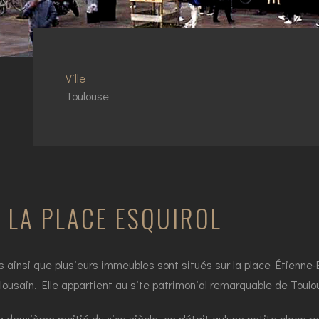
Ville
Toulouse
 LA PLACE ESQUIROL
nsi que plusieurs immeubles sont situés sur la place Étienne-Esq
ulousain. Elle appartient au site patrimonial remarquable de Toulo
 deuxième moitié du xixe siècle, ce n'était qu'une petite place r