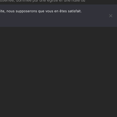
 comme en témoignent les rues voisines – rues
 site, nous supposerons que vous en êtes satisfait.
vert, démonté à son tour en 1892. Elle est
arrefour entre les rues Alsace-Lorraine et de
uterrain et une station de métro sont implantés
 projet en tête ?
PARLONS-EN
Suivant