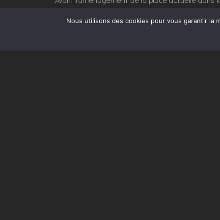
se mesurait le blé vendu aux Toulousains. Cette 
Nous utilisons des cookies pour vous garantir la m
des Tourneurs, des Changes et des Filatiers. La 
pourtant restée une des principales places de la 
Metz, les deux principales artères « haussmanni
sous la place depuis 1993.
Précédent