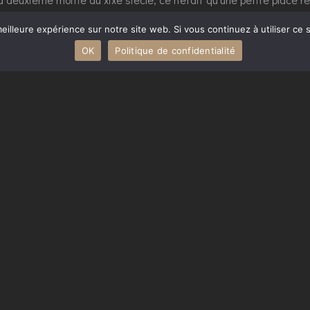
« halle de la Pierre » se trouvait au cœur du quartier marchand,
eilleure expérience sur notre site web. Si vous continuez à utiliser ce
vieille halle fut démolie en 1863 et remplacée par un marché cou
OK
Politique de confidentialité
ville, parmi les plus animées et les plus fréquentées, important c
ennes » de la Toulouse. Important lieu de passage, un parking so
Vous avez un