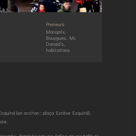
Preneurs
Monoprix,
Bouygues, Mc
Donald’s,
habitations
uirol (en occitan : plaça Estève Esquiròl).
use.
esserrée, dominée par une église et une halle où