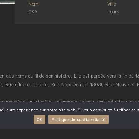
Nom
Ville
C&A
Tours
ien des noms au fil de son histoire. Elle est percée vers la fin du
ie, Rue d’Indre-et-Loire, Rue Napoléon (en 1808), Rue Neuve et R
 mondiale -qui visaient notamment le pont- vont détruire une gr
ue que nous lui connaissons aujourd’hui et qui « tranche » avec l’a
eilleure expérience sur notre site web. Si vous continuez à utiliser ce
raculeusement indemne des bombardements.
OK
Politique de confidentialité