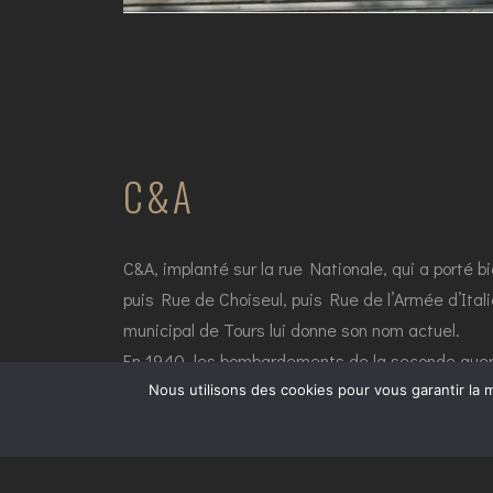
C&A
C&A, implanté sur la rue Nationale, qui a porté b
puis Rue de Choiseul, puis Rue de l’Armée d’Ital
municipal de Tours lui donne son nom actuel.
En 1940, les bombardements de la seconde guerre
Elle sera reconstruite dans le style caractéristiq
Nous utilisons des cookies pour vous garantir la m
notamment de l’église Saint Julien, sortie mi