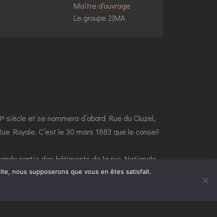
Maître d'ouvrage
Le groupe 2IMA
 18ᵉ siècle et se nommera d’abord Rue du Cluzel,
ue Royale. C’est le 30 mars 1883 que le conseil
ande partie des bâtiments de la rue Nationale.
rchitecture de la vieille-ville demeurée intacte et
 site, nous supposerons que vous en êtes satisfait.