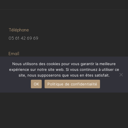
Téléphone
05 61 42 69 69
Email
contact@2ima.com
Nous utilisons des cookies pour vous garantir la meilleure
expérience sur notre site web. Si vous continuez à utiliser ce
site, nous supposerons que vous en êtes satisfait.
Adresse
OK
Politique de confidentialité
5, rue de la Balance, 31000 Toulouse
© Copyright 2023 2IMA.